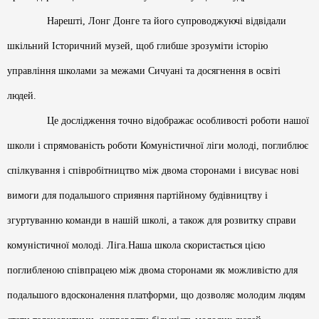
Нарешті, Лонг Донге та його супроводжуючі відвідали
шкільний Історичний музей, щоб глибше зрозуміти історію
управління школами за межами Сичуані та досягнення в освіті
людей.
Це дослідження точно відображає особливості роботи нашої
школи і спрямованість роботи Комуністичної ліги молоді, поглиблює
спілкування і співробітництво між двома сторонами і висуває нові
вимоги для подальшого сприяння партійному будівництву і
згуртуванню команди в нашій школі, а також для розвитку справи
комуністичної молоді. Ліга.Наша школа скористається цією
поглибленою співпрацею між двома сторонами як можливістю для
подальшого вдосконалення платформи, що дозволяє молодим людям