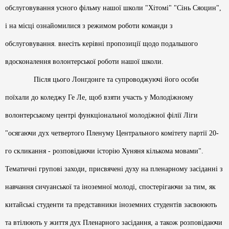
обслуговування усного фільму нашої школи "Хітомі" "Сінь Сяоцин",
і на місці ознайомилися з режимом роботи команди з
обслуговування. внесіть керівні пропозиції щодо подальшого
вдосконалення волонтерської роботи нашої школи.
Після цього Лонгдонге та супроводжуючі його особи
поїхали до коледжу Ге Ле, щоб взяти участь у Молодіжному
волонтерському центрі функціональної молодіжної філії Ліги
"осягаючи дух четвертого Пленуму Центрального комітету партії 20-
го скликання - розповідаючи історію Хуняня кількома мовами".
Тематичні групові заходи, присвячені духу на пленарному засіданні з
навчання сичуанської та іноземної молоді, спостерігаючи за тим, як
китайські студенти та представники іноземних студентів засвоюють
та втілюють у життя дух Пленарного засідання, а також розповідаючи