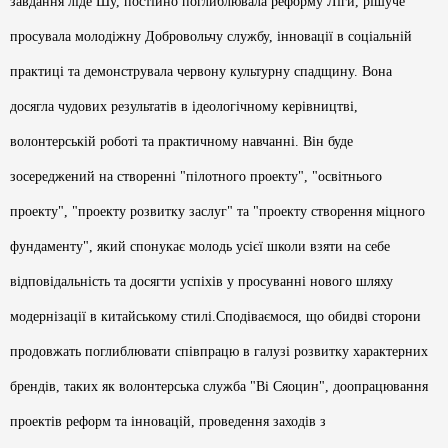
завдання ліде Шу, постійно поглиблювала реформу Ліги, рішуче
просувала молодіжну Добровольчу службу, інновації в соціальній
практиці та демонструвала червону культурну спадщину. Вона
досягла чудових результатів в ідеологічному керівництві,
волонтерській роботі та практичному навчанні. Він буде
зосереджений на створенні "пілотного проекту", "освітнього
проекту", "проекту розвитку заслуг" та "проекту створення міцного
фундаменту", який спонукає молодь усієї школи взяти на себе
відповідальність та досягти успіхів у просуванні нового шляху
модернізації в китайському стилі.Сподіваємося, що обидві сторони
продовжать поглиблювати співпрацю в галузі розвитку характерних
брендів, таких як волонтерська служба "Ві Сяоцин", доопрацювання
проектів реформ та інновацій, проведення заходів з