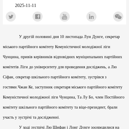
2025-11-11
У другій половині дня 10 листопада Лун Дунге, секретар
міського партійного комітету Комуністичної молодіжної ліги
Чунцина, привів керівників відповідних муніципальних партійних
комітетів Ліги до університету для проведення досліджень, а Лю
Сіфан, секретар шкільного партійного комітету, зустрівся з
гостями.Чжан Ке, заступник секретаря міського партійного комітету
Комуністичної молодіжної ліги Чунцина, Та Лу Бо, член Постійного
комітету шкільного партійного комітету та віце-президент, брали
участь у зустрічі та дослідженні.
У ході зустрічі Лю Шифан і Лонг Дунге зосередилися на