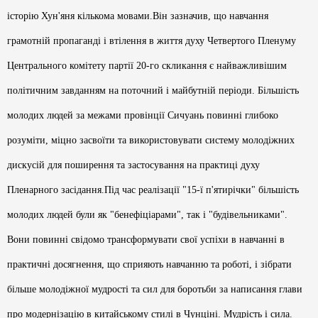
історію Хун'яня кількома мовами.Він зазначив, що навчання
грамотній пропаганді і втілення в життя духу Четвертого Пленуму
Центрального комітету партії 20-го скликання є найважливішим
політичним завданням на поточний і майбутній періоди. Більшість
молодих людей за межами провінції Сичуань повинні глибоко
розуміти, міцно засвоїти та використовувати систему молодіжних
дискусій для поширення та застосування на практиці духу
Пленарного засідання.Під час реалізації "15-ї п'ятирічки" більшість
молодих людей були як "бенефіціарами", так і "будівельниками".
Вони повинні свідомо трансформувати свої успіхи в навчанні в
практичні досягнення, що сприяють навчанню та роботі, і зібрати
більше молодіжної мудрості та сил для боротьби за написання глави
про модернізацію в китайському стилі в Чунціні. Мудрість і сила.