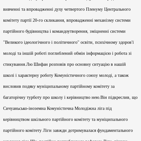
вивченні та впровадженні духу четвертого Пленуму Центрального
комітету партії 20-го скликання, впровадженні механізму системи
партійного будівництва і командоутворення, зміцненні системи
"Великого ідеологічного і політичного" освіти, психічному здоров'ї
молоді та іншій роботі поглиблений обмін інформацією і робота зі
стикування.Лю Шифан розповів про основну ситуацію в нашій
школі і характерну роботу Комуністичного союзу молоді, а також
висловив подяку муніципальному партійному комітету за
багаторічну турботу про школу і керівництво нею.Він підкреслив, що
Сичуаньсько-іноземна Комуністична Молодіжна ліга під
керівництвом шкільного партійного комітету та муніципального
партійного комітету Ліги завжди дотримувалася фундаментального