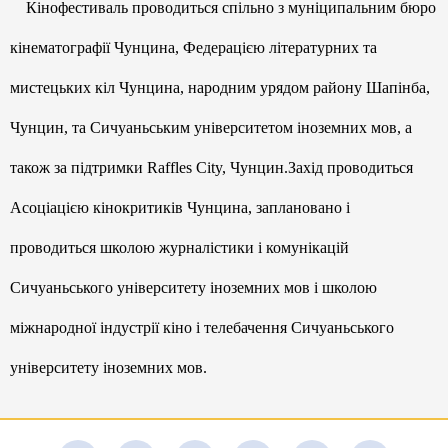
Кінофестиваль проводиться спільно з муніципальним бюро
кінематографії Чунцина, Федерацією літературних та
мистецьких кіл Чунцина, народним урядом району Шапінба,
Чунцин, та Сичуаньським університетом іноземних мов, а
також за підтримки Raffles City, Чунцин.Захід проводиться
Асоціацією кінокритиків Чунцина, заплановано і
проводиться школою журналістики і комунікацій
Сичуаньського університету іноземних мов і школою
міжнародної індустрії кіно і телебачення Сичуаньського
університету іноземних мов.