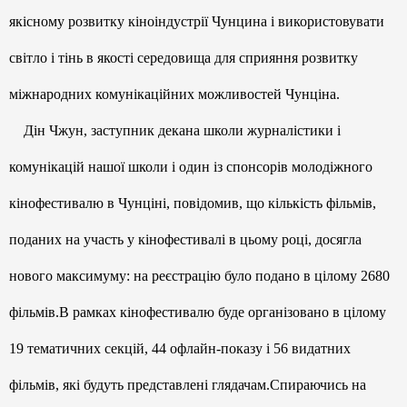
якісному розвитку кіноіндустрії Чунцина і використовувати
світло і тінь в якості середовища для сприяння розвитку
міжнародних комунікаційних можливостей Чунціна.
Дін Чжун, заступник декана школи журналістики і
комунікацій нашої школи і один із спонсорів молодіжного
кінофестивалю в Чунціні, повідомив, що кількість фільмів,
поданих на участь у кінофестивалі в цьому році, досягла
нового максимуму: на реєстрацію було подано в цілому 2680
фільмів.В рамках кінофестивалю буде організовано в цілому
19 тематичних секцій, 44 офлайн-показу і 56 видатних
фільмів, які будуть представлені глядачам.Спираючись на