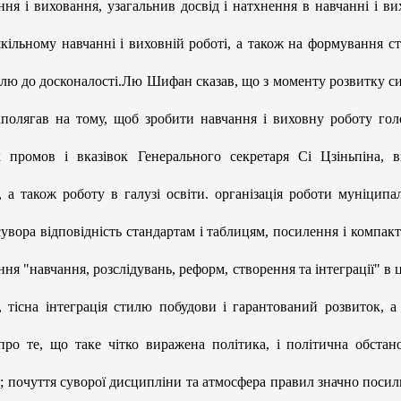
 і виховання, узагальнив досвід і натхнення в навчанні і ви
шкільному навчанні і виховній роботі, а також на формування ст
илю до досконалості.Лю Шифан сказав, що з моменту розвитку с
аполягав на тому, щоб зробити навчання і виховну роботу го
промов і вказівок Генерального секретаря Сі Цзіньпіна, 
, а також роботу в галузі освіти. організація роботи муніципа
сувора відповідність стандартам і таблицям, посилення і компакт
я "навчання, розслідувань, реформ, створення та інтеграції" в ц
и, тісна інтеграція стилю побудови і гарантований розвиток, а
про те, що таке чітко виражена політика, і політична обстан
почуття суворої дисципліни та атмосфера правил значно посил