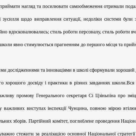
мо приймати нагляд та посилювати самообмеження отримали под
і зусилля щодо виправлення ситуації, недоліки системи були 
тійно вдосконалювались; стиль роботи персоналу, стиль роботи вч
єї школи явно стимулюється прагненням до першого місця та прий
и дослідженнями та інноваціями в школі сформували хороший 
ого хорошого досвіду і практики в різних завданнях школи.Вся
ажливу промову Генерального секретаря Сі Цзіньпіна про змі
я у важливих виступах інспекції Чунцина, повною мірою втілю
альних зборів. Партійний комітет, поглиблене проведення Націон
 уважно стежити за реалізацією основної Національної стратегії і