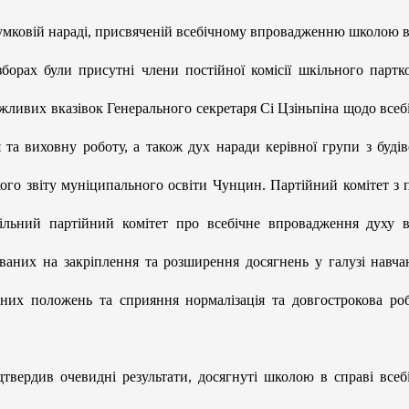
умковій нараді, присвяченій всебічному впровадженню школою 
орах були присутні члени постійної комісії шкільного партк
ажливих вказівок Генерального секретаря Сі Цзіньпіна щодо всеб
а виховну роботу, а також дух наради керівної групи з будів
ткого звіту муніципального освіти Чунцин. Партійний комітет з 
ільний партійний комітет про всебічне впровадження духу 
аних на закріплення та розширення досягнень у галузі навча
них положень та сприяння нормалізація та довгострокова роб
рдив очевидні результати, досягнуті школою в справі всеб