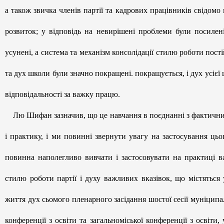
а також звичка членів партії та кадрових працівників свідо
розвиток; у відповідь на невирішені проблеми були посилен
усунені, а система та механізм консолідації стилю роботи пос
та дух школи були значно покращені. покращується, і дух усі
відповідальності за важку працю.
Лю Шифан зазначив, що це навчання в поєднанні з фактичним
і практику, і ми повинні звернути увагу на застосування ць
повинна наполегливо вивчати і застосовувати на практиці в
стилю роботи партії і духу важливих вказівок, що містятьс
життя дух сьомого пленарного засідання шостої сесії муніцип
конференції з освіти та загальноміської конференції з освіти,