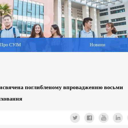
мова :
Українська
Про СУІМ
Новини
 присвячена поглибленому впровадженню восьми
иховання