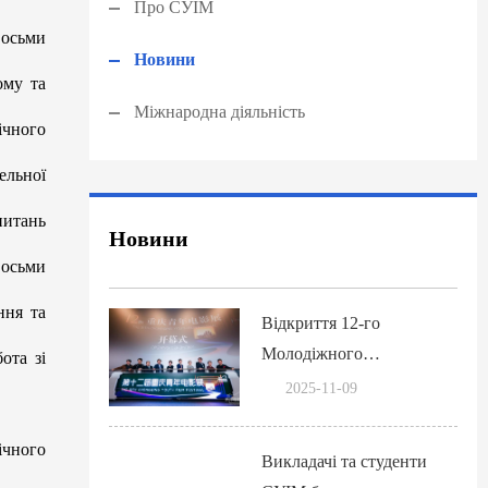
Про СУІМ
восьми
Новини
ому та
Міжнародна діяльність
ічного
ельної
питань
Новини
восьми
ння та
Відкриття 12-го
Молодіжного
ота зі
кінофестивалю в Чунціні
2025-11-09
ічного
Викладачі та студенти