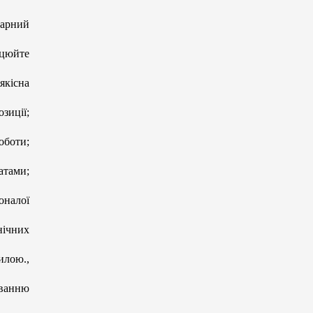
нарний
рацюйте
якісна
зиції;
оботи;
атами;
оналої
нічних
илою.,
уванню