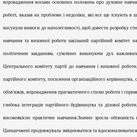
впровадження восьми основних положень про духовне навчання
роботі, вказав на проблеми і недоліки, які все ще існують в 
висунули вимоги до наполегливості, щоб довести розробку ст
навчання та виховної роботи шкільний партійний комітет н
політичним завданням, сумлінно виконуючи дух важливих 
Центрального комітету партії до навчання і виховної роботи
партійного комітету, посилення організаційного керівництва, 
обов'язків, впровадження прагматичного стилю роботи і сприянн
глибока інтеграція партійного будівництва та ділової робот
високоякісне практичне навчання.Значно зросла обізнаність 
Цинцичжені продовжувала зміцнюватися та вдосконалюватися; 