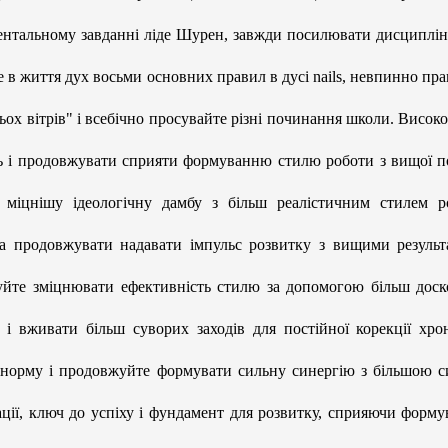
ентальному завданні ліде Шурен, завжди посилювати дисциплі
йте в життя дух восьми основних правил в дусі nails, невпинно п
ох вітрів" і всебічно просувайте різні починання школи. Високо
ь і продовжувати сприяти формуванню стилю роботи з вищої по
 міцнішу ідеологічну дамбу з більш реалістичним стилем р
а продовжувати надавати імпульс розвитку з вищими результ
жуйте зміцнювати ефективність стилю за допомогою більш доск
 і вживати більш суворих заходів для постійної корекції хро
 норму і продовжуйте формувати сильну синергію з більшою с
ції, ключ до успіху і фундамент для розвитку, сприяючи форм