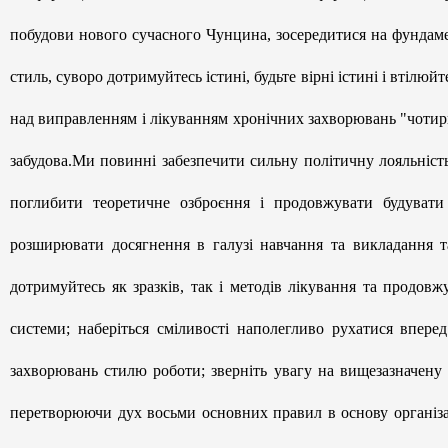
побудови нового сучасного Чунцина, зосередитися на фундам
стиль, суворо дотримуйтесь істині, будьте вірні істині і втілю
над виправленням і лікуванням хронічних захворювань "чотирь
забудова.Ми повинні забезпечити сильну політичну лояльніст
поглибити теоретичне озброєння і продовжувати будувати
розширювати досягнення в галузі навчання та викладання т
дотримуйтесь як зразків, так і методів лікування та продов
системи; наберіться сміливості наполегливо рухатися вперед
захворювань стилю роботи; зверніть увагу на вищезазначену
перетворюючи дух восьми основних правил в основу організа