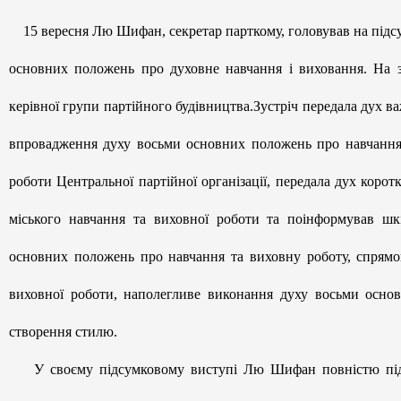
15 вересня Лю Шифан, секретар парткому, головував на підс
основних положень про духовне навчання і виховання. На зб
керівної групи партійного будівництва.Зустріч передала дух в
впровадження духу восьми основних положень про навчання т
роботи Центральної партійної організації, передала дух коро
міського навчання та виховної роботи та поінформував шк
основних положень про навчання та виховну роботу, спрямов
виховної роботи, наполегливе виконання духу восьми основ
створення стилю.
У своєму підсумковому виступі Лю Шифан повністю підтве