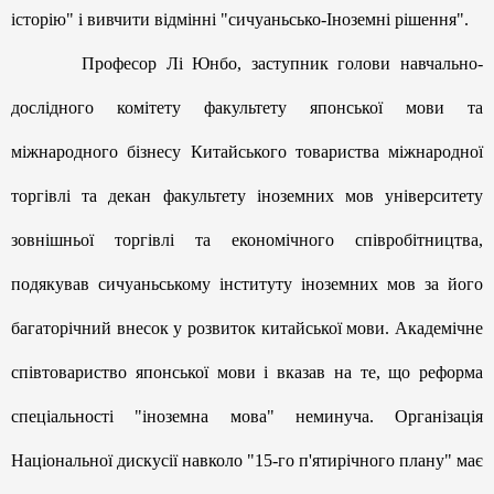
історію" і вивчити відмінні "сичуаньсько-Іноземні рішення".
Професор Лі Юнбо, заступник голови навчально-
дослідного комітету факультету японської мови та
міжнародного бізнесу Китайського товариства міжнародної
торгівлі та декан факультету іноземних мов університету
зовнішньої торгівлі та економічного співробітництва,
подякував сичуаньському інституту іноземних мов за його
багаторічний внесок у розвиток китайської мови. Академічне
співтовариство японської мови і вказав на те, що реформа
спеціальності "іноземна мова" неминуча. Організація
Національної дискусії навколо "15-го п'ятирічного плану" має