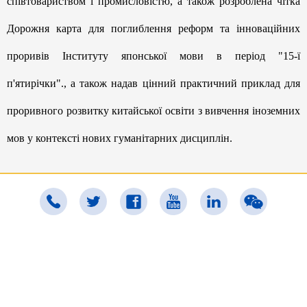
співтовариством і промисловістю, а також розроблена чітка
Дорожня карта для поглиблення реформ та інноваційних
проривів Інституту японської мови в період "15-ї
п'ятирічки"., а також надав цінний практичний приклад для
проривного розвитку китайської освіти з вивчення іноземних
мов у контексті нових гуманітарних дисциплін.
СИЧУАНЬСЬКИЙ УНІВЕРСИТЕТ
ІНОЗЕМНИХ МОВ
Адреса : вул. Чжуанджі 33, р. Шапінба, м.Чунцін,
КНР