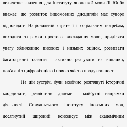
величезне значення для інституту японської мови.Лі Юнбо
вважає, що розвиток іншомовних дисциплін має суворо
відповідати Національній стратегії і соціальним потребам,
виходити за рамки простого викладання мови, приділяти
увагу зближенню високих і низьких оцінок, розвивати
багатогранні таланти і активно реагувати на виклики,
пов'язані з цифровізацією і новою якістю продуктивності.
На цій зустрічі були всебічно розглянуті Історичні
координати, реалістичні дилеми і майбутні напрямки
діяльності Сичуаньського інституту іноземних мов,
досягнутий широкий консенсус між академічним