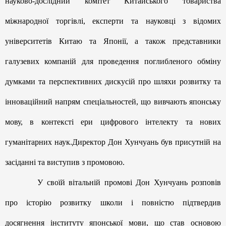
науково-дослідний комітет Китайського товариства
міжнародної торгівлі, експерти та науковці з відомих
університетів Китаю та Японії, а також представники
галузевих компаній для проведення поглибленого обміну
думками та перспективних дискусій про шляхи розвитку та
інноваційний напрям спеціальностей, що вивчають японську
мову, в контексті ери цифрового інтелекту та нових
гуманітарних наук.Директор Дон Хунчуань був присутній на
засіданні та виступив з промовою.
У своїй вітальній промові Дон Хунчуань розповів
про історію розвитку школи і повністю підтвердив
досягнення інституту японської мови, що став основою