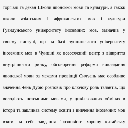
торгівлі та декан Школи японської мови та культури, а також
школи азіатських і африканських мов і культури
Гуандунського університету іноземних мов, зазначив у
своєму виступі, що на базі чунцинського університету
іноземних мов в Чунціні як всеосяжний центр з відкриття
внутрішнього ринку, обговорення реформи викладання
японської мови за межами провінції Сичуань має особливе
значення.Чень Дуою розповів про ключову роль талантів, що
володіють іноземними мовами, у цивілізованих обмінах в
історії та закликав систему освіти з вивчення іноземних мов
взяти на себе завдання "розповісти хорошу китайську